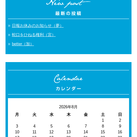
日報お休みのお知らせ（夢）
蛇口をひねる権利（宮）
better（加）
2026年8月
月
火
水
木
金
土
日
1
2
3
4
5
6
7
8
9
10
11
12
13
14
15
16