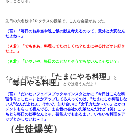
ることとなる。
先日の六名校中2Ｒクラスの授業で、こんな会話があった。
（宮）「毎日のお弁当や晩ご飯の献立考えるのって、意外と大変なん
だよね～」
（Ａ君）「でもさあ、料理ってたのしくね？たまにやるけどオレ好き
だよ。」
（Ｋ君）「いやいや、毎日のことだとそうでもないんじゃない？」
「たまにやる料理」
うん、よく言ったＫ君！
と
「毎日やる料理」
とでは違うんだよ！
（宮）「だいたいフェイスブックやインスタとかに『今日はこんな料
理作りました～』とかアップしてる人ってのは、”たまにしか料理しな
い人”なんだよねぇ。それで、知り合いに『女子力たか～い♪』とかコ
メントもらって喜んでる。まあ昔の会社の先輩なんだけど（笑）こっ
ちとら毎日の仕事なんじゃ、芸能人でもあるまい、いちいち料理をア
ップとかしないわ～！」
（生徒爆笑）