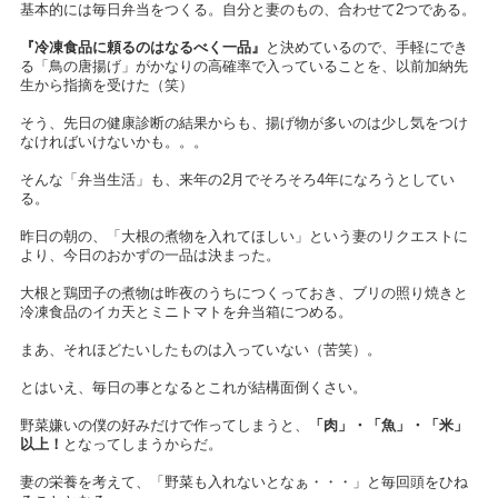
基本的には毎日弁当をつくる。自分と妻のもの、合わせて2つである。
『冷凍食品に頼るのはなるべく一品』
と決めているので、手軽にでき
る「鳥の唐揚げ」がかなりの高確率で入っていることを、以前加納先
生から指摘を受けた（笑）
そう、先日の健康診断の結果からも、揚げ物が多いのは少し気をつけ
なければいけないかも。。。
そんな「弁当生活」も、来年の2月でそろそろ4年になろうとしてい
る。
昨日の朝の、「大根の煮物を入れてほしい」という妻のリクエストに
より、今日のおかずの一品は決まった。
大根と鶏団子の煮物は昨夜のうちにつくっておき、ブリの照り焼きと
冷凍食品のイカ天とミニトマトを弁当箱につめる。
まあ、それほどたいしたものは入っていない（苦笑）。
とはいえ、毎日の事となるとこれが結構面倒くさい。
野菜嫌いの僕の好みだけで作ってしまうと、
「肉」・「魚」・「米」
以上！
となってしまうからだ。
妻の栄養を考えて、「野菜も入れないとなぁ・・・」と毎回頭をひね