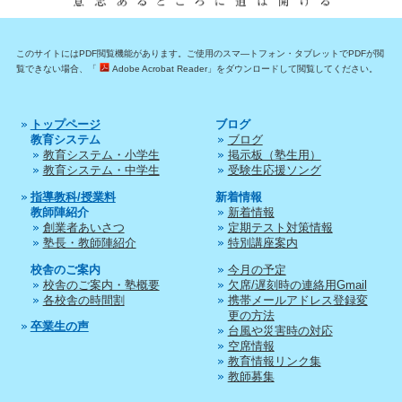
このサイトにはPDF閲覧機能があります。ご使用のスマ―トフォン・タブレットでPDFが閲
覧できない場合、「
Adobe Acrobat Reader」をダウンロードして閲覧してください。
トップページ
ブログ
教育システム
ブログ
教育システム・小学生
掲示板（塾生用）
教育システム・中学生
受験生応援ソング
指導教科/授業料
新着情報
教師陣紹介
新着情報
創業者あいさつ
定期テスト対策情報
塾長・教師陣紹介
特別講座案内
校舎のご案内
今月の予定
校舎のご案内・塾概要
欠席/遅刻時の連絡用Gmail
各校舎の時間割
携帯メールアドレス登録変
更の方法
卒業生の声
台風や災害時の対応
空席情報
教育情報リンク集
教師募集