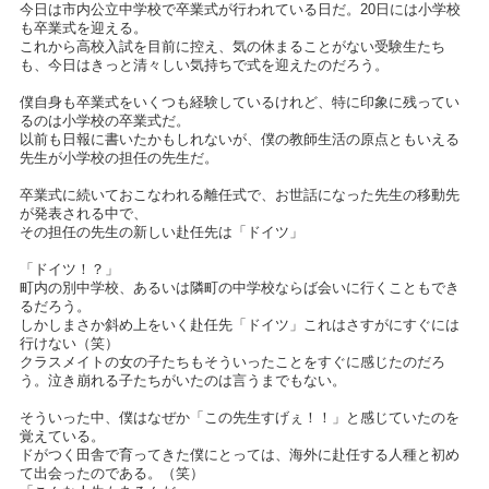
今日は市内公立中学校で卒業式が行われている日だ。20日には小学校
も卒業式を迎える。
これから高校入試を目前に控え、気の休まることがない受験生たち
も、今日はきっと清々しい気持ちで式を迎えたのだろう。
僕自身も卒業式をいくつも経験しているけれど、特に印象に残ってい
るのは小学校の卒業式だ。
以前も日報に書いたかもしれないが、僕の教師生活の原点ともいえる
先生が小学校の担任の先生だ。
卒業式に続いておこなわれる離任式で、お世話になった先生の移動先
が発表される中で、
その担任の先生の新しい赴任先は「ドイツ」
「ドイツ！？」
町内の別中学校、あるいは隣町の中学校ならば会いに行くこともでき
るだろう。
しかしまさか斜め上をいく赴任先「ドイツ」これはさすがにすぐには
行けない（笑）
クラスメイトの女の子たちもそういったことをすぐに感じたのだろ
う。泣き崩れる子たちがいたのは言うまでもない。
そういった中、僕はなぜか「この先生すげぇ！！」と感じていたのを
覚えている。
ドがつく田舎で育ってきた僕にとっては、海外に赴任する人種と初め
て出会ったのである。（笑）