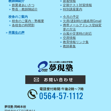
教師陣紹介
新着情報
創業者あいさつ
定期テスト対策情報
塾長・教師陣紹介
特別講座案内
校舎のご案内
今月の予定
校舎のご案内・塾概要
欠席/遅刻時の連絡用Gmail
各校舎の時間割
携帯メールアドレス登録変
更の方法
卒業生の声
台風や災害時の対応
空席情報
教育情報リンク集
教師募集
夢現塾 岡崎本校