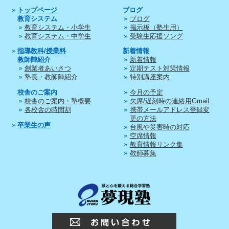
トップページ
ブログ
教育システム
ブログ
教育システム・小学生
掲示板（塾生用）
教育システム・中学生
受験生応援ソング
指導教科/授業料
新着情報
教師陣紹介
新着情報
創業者あいさつ
定期テスト対策情報
塾長・教師陣紹介
特別講座案内
校舎のご案内
今月の予定
校舎のご案内・塾概要
欠席/遅刻時の連絡用Gmail
各校舎の時間割
携帯メールアドレス登録変
更の方法
卒業生の声
台風や災害時の対応
空席情報
教育情報リンク集
教師募集