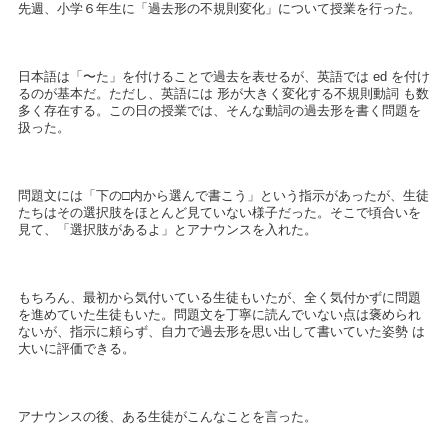
先週、小学６年生に「過去形の不規則変化」について授業を行った。
日本語は「〜た」を付けることで過去を表せるが、英語では ed を付け
るのが基本だ。ただし、英語には 形が大きく変化する不規則動詞 も数
多く存在する。この日の授業では、そんな動詞の過去形を書く問題を
扱った。
問題文には「下の□内から選んで書こう」という指示があったが、生徒
たちはその選択肢をほとんど見ていない様子だった。そこで頃合いを
見て、「選択肢があるよ」とアナウンスを入れた。
もちろん、最初から気付いている生徒もいたが、全く気付かずに問題
を進めていた生徒もいた。問題文を丁寧に読んでいない点は褒められ
ないが、指示に頼らず、自力で過去形を思い出して書いていた姿勢 は
大いに評価できる。
アナウンスの後、ある生徒がこんなことを言った。