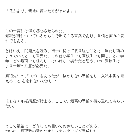
「選ぶより、普通に書いた方が早いよ。」
この一言には強く感心させられた。
知識が身についているからこそ出てくる言葉であり、自信と実力の表
れでもある。
とはいえ、問題文を読み、指示に従って取り組むことは、当たり前の
ようでいてとても重要だ。これは小学生でも高校生でも同じ。どの学
年・どの場面でも軽んじてはいけない姿勢だと思う。特に受験生は、
より一層の注意が必要だ。
渡辺先生のブログにもあったが、抜かりない準備をして入試本番を迎
えること を忘れないでほしい。
まもなく冬期講座が始まる。ここで、最高の準備を積み重ねてもらい
たい。
そして最後に、どうしても書いておきたいことがある。
ついに、夢現塾の新たなオリジナルグッズが完成した。